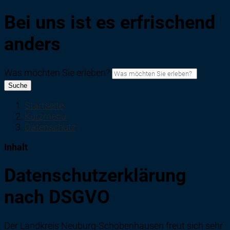
Bei uns ist es erfrischend
anders
Was möchten Sie erleben?
Suche
Startseite
Kurzmenü
Datenschutz
Inhalt
Datenschutzerklärung
nach DSGVO
Der Landkreis Neuburg-Schobenhausen freut sich sehr