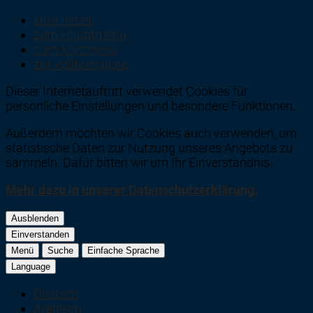
zum Inhalt
zum Hauptmenü
zum Kurzmenü
zur Volltextsuche
Dieser Internetauftritt verwendet Cookies für
persönliche Einstellungen und besondere Funktionen.
Außerdem möchten wir Cookies auch verwenden, um
statistische Daten zur Nutzung unseres Angebots zu
sammeln. Dafür bitten wir um Ihr Einverständnis.
Mehr dazu in unserer Datenschutzerklärung.
Ausblenden
Einverstanden
Menü
Suche
Einfache Sprache
Language
Deutsch
Arabisch