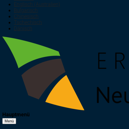
Englisch (Australien)
Bulgarisch
Chinesisch
Tschechisch
Dänisch
Hauptmenü
Menü