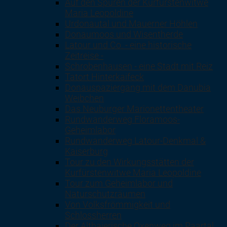
Auf den Spuren der Kurfürstenwitwe
Maria Leopoldine
Urdonautal und Mauerner Höhlen
Donaumoos und Wisentherde
Latour und Co. - eine historische
Zeitreise -
Schrobenhausen - eine Stadt mit Reiz
Tatort Hinterkaifeck
Donauspaziergang mit dem Danubia
Weibchen
Das Neuburger Marionettentheater
Rundwanderweg Floramoos-
Geheimlabor
Rundwanderweg Latour-Denkmal &
Kaiserburg
Tour zu den Wirkungsstätten der
Kurfürstenwitwe Maria Leopoldine
Tour zum Geheimlabor und
Naturschutzräumen
Von Volksfrömmigkeit und
Schlossherren
Der Altbaierische Oxenweg im Paartal