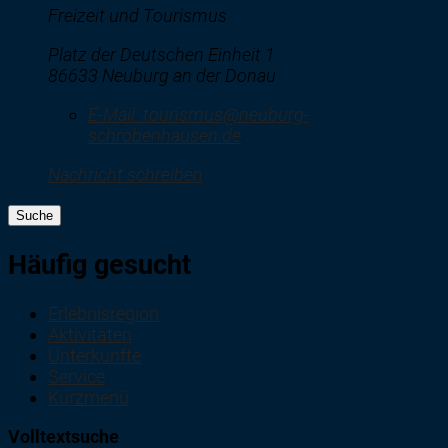
Freizeit und Tourismus
Platz der Deutschen Einheit 1
86633 Neuburg an der Donau
E-Mail:
tourismus@neuburg-
schrobenhausen.de
Nachricht schreiben
Suche
Häufig gesucht
Erlebnisregion
Aktivitäten
Unterkünfte
Service
Kurzmenü
Volltextsuche