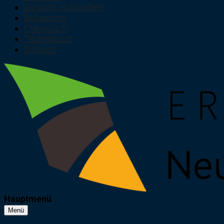
Englisch (Australien)
Bulgarisch
Chinesisch
Tschechisch
Dänisch
Hauptmenü
Menü