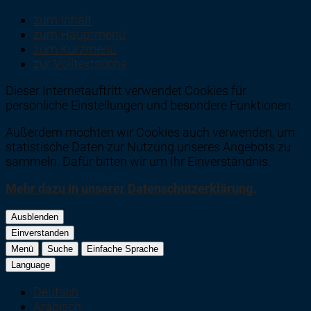
zum Inhalt
zum Hauptmenü
zum Kurzmenü
zur Volltextsuche
Dieser Internetauftritt verwendet Cookies für
persönliche Einstellungen und besondere Funktionen.
Außerdem möchten wir Cookies auch verwenden, um
statistische Daten zur Nutzung unseres Angebots zu
sammeln. Dafür bitten wir um Ihr Einverständnis.
Mehr dazu in unserer Datenschutzerklärung.
Ausblenden
Einverstanden
Menü
Suche
Einfache Sprache
Language
Deutsch
Arabisch