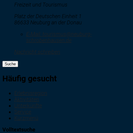
Freizeit und Tourismus
Platz der Deutschen Einheit 1
86633 Neuburg an der Donau
E-Mail:
tourismus@neuburg-
schrobenhausen.de
Nachricht schreiben
Suche
Häufig gesucht
Erlebnisregion
Aktivitäten
Unterkünfte
Service
Kurzmenü
Volltextsuche