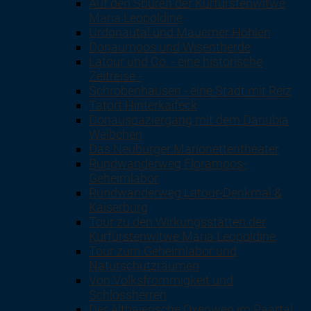
Auf den Spuren der Kurfürstenwitwe
Maria Leopoldine
Urdonautal und Mauerner Höhlen
Donaumoos und Wisentherde
Latour und Co. - eine historische
Zeitreise -
Schrobenhausen - eine Stadt mit Reiz
Tatort Hinterkaifeck
Donauspaziergang mit dem Danubia
Weibchen
Das Neuburger Marionettentheater
Rundwanderweg Floramoos-
Geheimlabor
Rundwanderweg Latour-Denkmal &
Kaiserburg
Tour zu den Wirkungsstätten der
Kurfürstenwitwe Maria Leopoldine
Tour zum Geheimlabor und
Naturschutzräumen
Von Volksfrömmigkeit und
Schlossherren
Der Altbaierische Oxenweg im Paartal