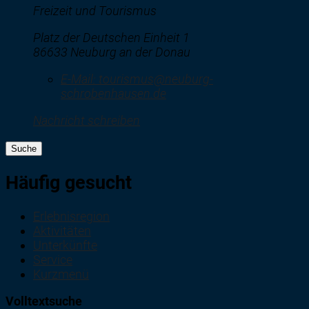
Freizeit und Tourismus
Platz der Deutschen Einheit 1
86633 Neuburg an der Donau
E-Mail:
tourismus@neuburg-
schrobenhausen.de
Nachricht schreiben
Suche
Häufig gesucht
Erlebnisregion
Aktivitäten
Unterkünfte
Service
Kurzmenü
Volltextsuche