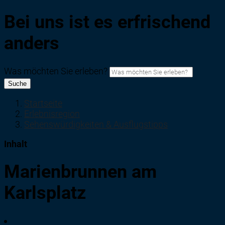
Bei uns ist es erfrischend
anders
Was möchten Sie erleben?
Suche
Startseite
Erlebnisregion
Sehenswürdigkeiten & Ausflugstipps
Inhalt
Marienbrunnen am
Karlsplatz