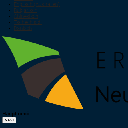
Englisch (Australien)
Bulgarisch
Chinesisch
Tschechisch
Dänisch
Hauptmenü
Menü