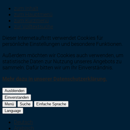
zum Inhalt
zum Hauptmenü
zum Kurzmenü
zur Volltextsuche
Dieser Internetauftritt verwendet Cookies für
persönliche Einstellungen und besondere Funktionen.
Außerdem möchten wir Cookies auch verwenden, um
statistische Daten zur Nutzung unseres Angebots zu
sammeln. Dafür bitten wir um Ihr Einverständnis.
Mehr dazu in unserer Datenschutzerklärung.
Ausblenden
Einverstanden
Menü
Suche
Einfache Sprache
Language
Deutsch
Arabisch