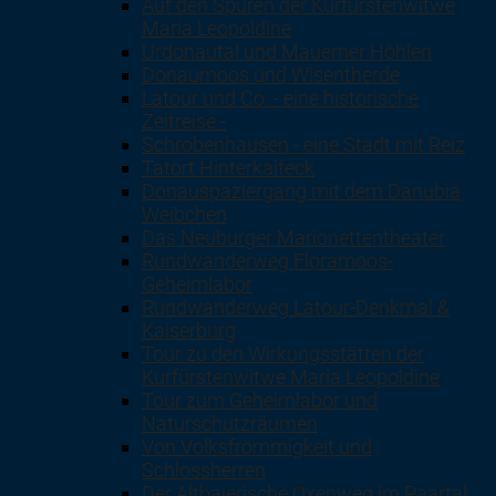
Auf den Spuren der Kurfürstenwitwe
Maria Leopoldine
Urdonautal und Mauerner Höhlen
Donaumoos und Wisentherde
Latour und Co. - eine historische
Zeitreise -
Schrobenhausen - eine Stadt mit Reiz
Tatort Hinterkaifeck
Donauspaziergang mit dem Danubia
Weibchen
Das Neuburger Marionettentheater
Rundwanderweg Floramoos-
Geheimlabor
Rundwanderweg Latour-Denkmal &
Kaiserburg
Tour zu den Wirkungsstätten der
Kurfürstenwitwe Maria Leopoldine
Tour zum Geheimlabor und
Naturschutzräumen
Von Volksfrömmigkeit und
Schlossherren
Der Altbaierische Oxenweg im Paartal