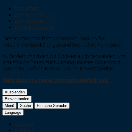
zum Inhalt
zum Hauptmenü
zum Kurzmenü
zur Volltextsuche
Dieser Internetauftritt verwendet Cookies für
persönliche Einstellungen und besondere Funktionen.
Außerdem möchten wir Cookies auch verwenden, um
statistische Daten zur Nutzung unseres Angebots zu
sammeln. Dafür bitten wir um Ihr Einverständnis.
Mehr dazu in unserer Datenschutzerklärung.
Ausblenden
Einverstanden
Menü
Suche
Einfache Sprache
Language
Deutsch
Arabisch