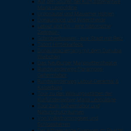
Auf den Spuren der Kurfürstenwitwe
Maria Leopoldine
Urdonautal und Mauerner Höhlen
Donaumoos und Wisentherde
Latour und Co. - eine historische
Zeitreise -
Schrobenhausen - eine Stadt mit Reiz
Tatort Hinterkaifeck
Donauspaziergang mit dem Danubia
Weibchen
Das Neuburger Marionettentheater
Rundwanderweg Floramoos-
Geheimlabor
Rundwanderweg Latour-Denkmal &
Kaiserburg
Tour zu den Wirkungsstätten der
Kurfürstenwitwe Maria Leopoldine
Tour zum Geheimlabor und
Naturschutzräumen
Von Volksfrömmigkeit und
Schlossherren
Der Altbaierische Oxenweg im Paartal