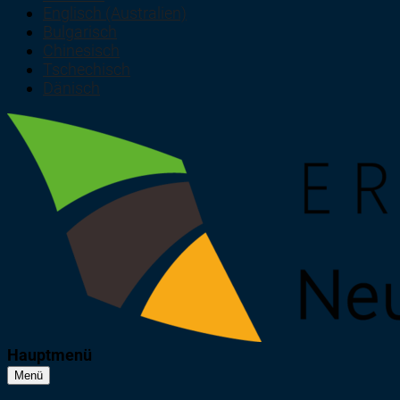
Englisch (Australien)
Bulgarisch
Chinesisch
Tschechisch
Dänisch
Hauptmenü
Menü