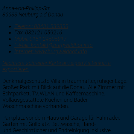
Anna-von-Philipp-Str.
86633 Neuburg a.d.Donau
Telefon:
08431 539855
Fax:
032121 059216
Mobil:
0151 24505917
E-Mail:
kontakt@burgwaldhof.info
Internet:
www.burgwaldhof.info
Nachricht schreiben
Karte anzeigen
Visitenkarte
exportieren
Denkmalgeschützte Villa in traumhafter, ruhiger Lage.
Großer Park mit Blick auf die Donau. Alle Zimmer mit
Echtparkett, TV, WLAN und Kaffeemaschine.
Vollausgestattete Küchen und Bäder.
Waschmaschine vorhanden.
Parkplatz vor dem Haus und Garage für Fahrräder.
Garten mit Grillplatz. Bettwäsche, Hand-
und Geschirrtücher und Endreinigung inklusive.