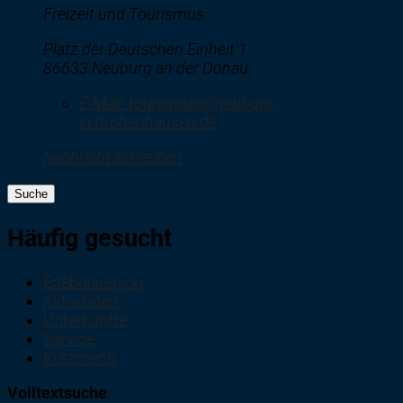
Freizeit und Tourismus
Platz der Deutschen Einheit 1
86633 Neuburg an der Donau
E-Mail:
tourismus@neuburg-
schrobenhausen.de
Nachricht schreiben
Suche
Häufig gesucht
Erlebnisregion
Aktivitäten
Unterkünfte
Service
Kurzmenü
Volltextsuche