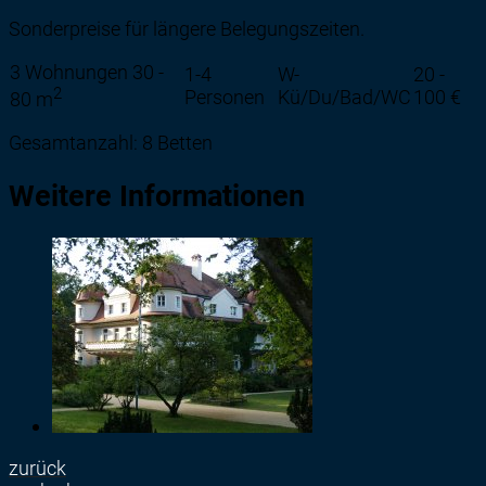
Sonderpreise für längere Belegungszeiten.
3 Wohnungen 30 -
1-4
W-
20 -
2
Personen
Kü/Du/Bad/WC
100 €
80 m
Gesamtanzahl: 8 Betten
Weitere Informationen
zurück