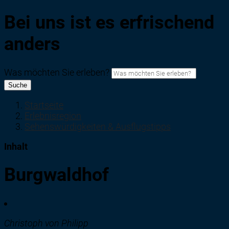
Bei uns ist es erfrischend
anders
Was möchten Sie erleben?
Suche
Startseite
Erlebnisregion
Sehenswürdigkeiten & Ausflugstipps
Inhalt
Burgwaldhof
Christoph von Philipp